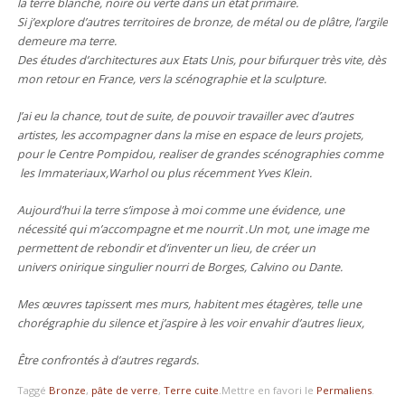
la terre blanche, noire ou verte dans un état primaire.
Si j’explore d’autres territoires de bronze, de métal ou de plâtre, l’argile
demeure ma terre.
Des études d’architectures aux Etats Unis, pour bifurquer très vite, dès
mon retour en France, vers la scénographie et la sculpture.
J’ai eu la chance, tout de suite, de pouvoir travailler avec d’autres
artistes, les accompagner dans la mise en espace de leurs projets,
pour le Centre Pompidou, realiser de grandes scénographies comme
les Immateriaux,Warhol ou plus récemment Yves Klein.
Aujourd’hui la terre s’impose à moi comme une évidence, une
nécessité qui m’accompagne et me nourrit .Un mot, une image me
permettent de rebondir et d’inventer un lieu, de créer un
univers onirique singulier nourri de Borges, Calvino ou Dante.
Mes œuvres tapissen
t
mes murs, habitent mes étagères, telle une
chorégraphie du silence et j’aspire à les voir envahir d’autres lieux,
Être confrontés à d’autres regards.
Taggé
Bronze
,
pâte de verre
,
Terre cuite
.
Mettre en favori le
Permaliens
.