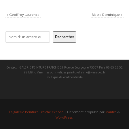
«
Geoffroy Laurence
Masse Dominique
»
Rechercher
Contact : GALERIE PEINTURE FRAICHE 29 Rue de Bourgogne 75007 Paris 06 65 25 52
98 Métro Varennes ou Invalides
peinturefraiche@wanadoo.fr
Politique de confidentialité
La galerie Peinture Fraîche expose
| Fièrement propulsé par
Mantra
&
WordPress.