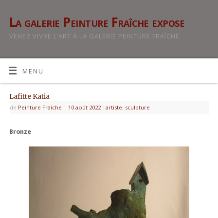
La galerie Peinture Fraîche expose
VENEZ VIVRE L’ART À LA GALERIE PEINTURE FRAÎCHE
MENU
Lafitte Katia
de
Peinture Fraîche
|
10 août 2022
|
artiste
,
sculpture
Bronze