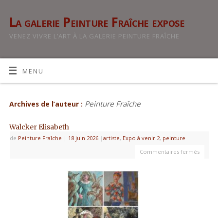
La galerie Peinture Fraîche expose
VENEZ VIVRE L’ART À LA GALERIE PEINTURE FRAÎCHE
MENU
Peinture Fraîche
Archives de l’auteur :
Walcker Elisabeth
de
Peinture Fraîche
|
18 juin 2026
|
artiste
,
Expo à venir 2
,
peinture
Commentaires fermés