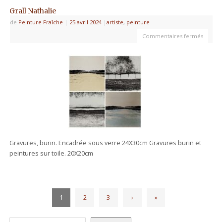
Grall Nathalie
de
Peinture Fraîche
|
25 avril 2024
|
artiste
,
peinture
Commentaires fermés
Gravures, burin. Encadrée sous verre 24X30cm Gravures burin et
peintures sur toile. 20X20cm
1
2
3
›
»