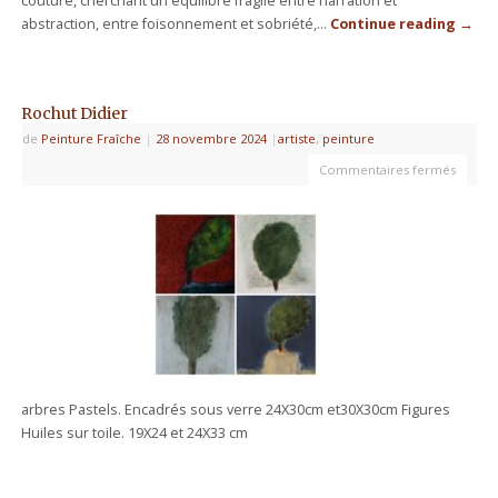
couture, cherchant un équilibre fragile entre narration et
abstraction, entre foisonnement et sobriété,…
Continue reading
→
Rochut Didier
de
Peinture Fraîche
|
28 novembre 2024
|
artiste
,
peinture
Commentaires fermés
arbres Pastels. Encadrés sous verre 24X30cm et30X30cm Figures
Huiles sur toile. 19X24 et 24X33 cm