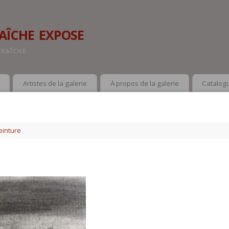
aîche expose
FRAÎCHE
Artistes de la galerie
À propos de la galerie
Catalogu
einture