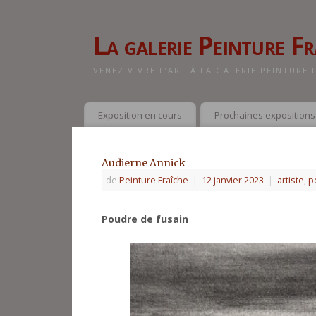
La galerie Peinture Fr
VENEZ VIVRE L’ART À LA GALERIE PEINTURE 
Exposition en cours
Prochaines expositions
Audierne Annick
de
Peinture Fraîche
|
12 janvier 2023
|
artiste
,
p
Poudre de fusain