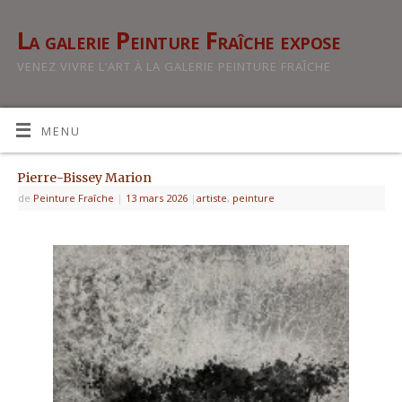
La galerie Peinture Fraîche expose
VENEZ VIVRE L’ART À LA GALERIE PEINTURE FRAÎCHE
MENU
Pierre-Bissey Marion
de
Peinture Fraîche
|
13 mars 2026
|
artiste
,
peinture