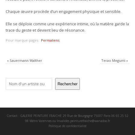
Chaque œuvre procède d’un engagement physique et sensible.
Elle se déploie comme une expérience intime, où la matière garde la
trace du geste et devient lieu de résonance.
Pour marque-pages :
Permaliens
.
«
Sauermann Walther
Terao Megumi
»
Rechercher
Contact : GALERIE PEINTURE FRAICHE 29 Rue de Bourgogne 75007 Paris 06 65 25 52
98 Métro Varennes ou Invalides
peinturefraiche@wanadoo.fr
Politique de confidentialité