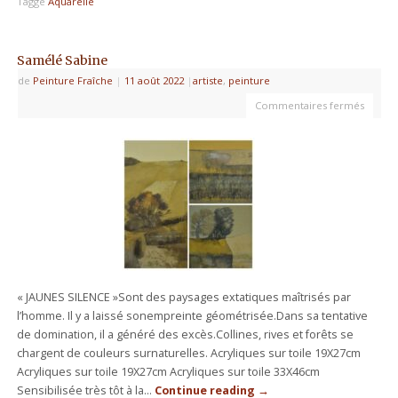
Taggé
Aquarelle
Samélé Sabine
de
Peinture Fraîche
|
11 août 2022
|
artiste
,
peinture
Commentaires fermés
« JAUNES SILENCE »Sont des paysages extatiques maîtrisés par
l’homme. Il y a laissé sonempreinte géométrisée.Dans sa tentative
de domination, il a généré des excès.Collines, rives et forêts se
chargent de couleurs surnaturelles. Acryliques sur toile 19X27cm
Acryliques sur toile 19X27cm Acryliques sur toile 33X46cm
Sensibilisée très tôt à la…
Continue reading
→