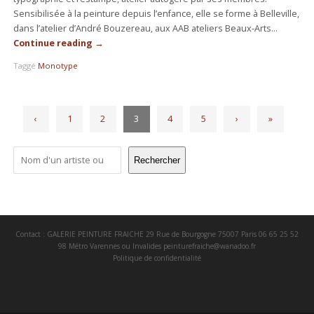
Sensibilisée à la peinture depuis l’enfance, elle se forme à Belleville,
dans l’atelier d’André Bouzereau, aux AAB ateliers Beaux-Arts…
Continue reading
→
Taggé
Monotype
‹
1
2
3
4
5
›
»
Rechercher
Contact : GALERIE PEINTURE FRAICHE 29 Rue de Bourgogne 75007 Paris 06 65 25 52
98 Métro Varennes ou Invalides
peinturefraiche@wanadoo.fr
Politique de confidentialité