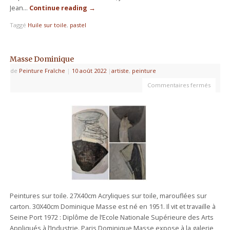
Jean…
Continue reading
→
Taggé
Huile sur toile
,
pastel
Masse Dominique
de
Peinture Fraîche
|
10 août 2022
|
artiste
,
peinture
Commentaires fermés
Peintures sur toile. 27X40cm Acryliques sur toile, marouflées sur
carton. 30X40cm Dominique Masse est né en 1951. Il vit et travaille à
Seine Port 1972 : Diplôme de l’Ecole Nationale Supérieure des Arts
Appliqués à l’Industrie. Paris Dominique Masse expose à la galerie