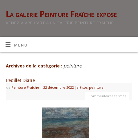
La galerie Peinture Fraîche expose
VENEZ VIVRE L’ART À LA GALERIE PEINTURE FRAÎCHE
MENU
peinture
Archives de la catégorie :
Feuillet Diane
de
Peinture Fraîche
|
22 décembre 2022
|
artiste
,
peinture
Commentaires fermés